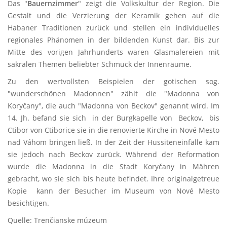
Das "
Bauernzimmer
" zeigt die Volkskultur der Region. Die
Gestalt und die Verzierung der Keramik gehen auf die
Habaner Traditionen zurück und stellen ein individuelles
regionales Phänomen in der bildenden Kunst dar. Bis zur
Mitte des vorigen Jahrhunderts waren Glasmalereien mit
sakralen Themen beliebter Schmuck der Innenräume.
Zu den wertvollsten Beispielen der gotischen sog.
"wunderschönen Madonnen" zählt die "Madonna von
Koryčany", die auch "Madonna von Beckov" genannt wird. Im
14. Jh. befand sie sich in der Burgkapelle von Beckov, bis
Ctibor von Ctiborice sie in die renovierte Kirche in Nové Mesto
nad Váhom bringen ließ. In der Zeit der Hussiteneinfälle kam
sie jedoch nach Beckov zurück. Während der Reformation
wurde die Madonna in die Stadt Koryčany in Mähren
gebracht, wo sie sich bis heute befindet. Ihre originalgetreue
Kopie kann der Besucher im Museum von Nové Mesto
besichtigen.
Quelle: Trenčianske múzeum