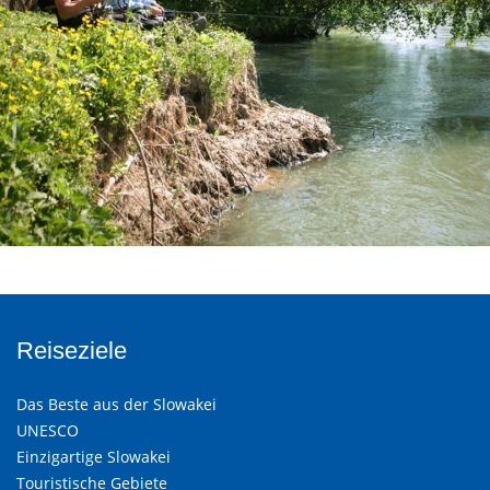
Reiseziele
Das Beste aus der Slowakei
UNESCO
Einzigartige Slowakei
Touristische Gebiete