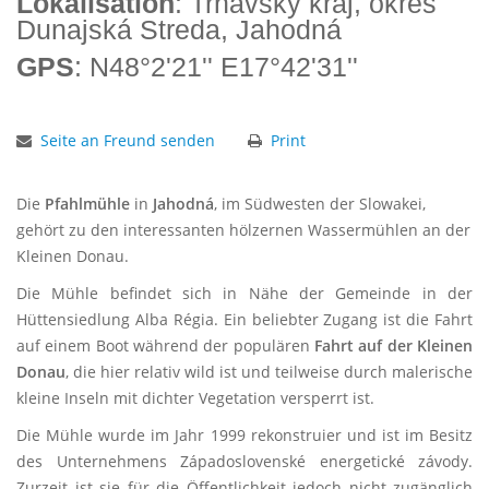
Lokalisation
: Trnavský kraj, okres
Dunajská Streda, Jahodná
GPS
: N48°2'21'' E17°42'31''
Seite an Freund senden
Print
Die
Pfahlmühle
in
Jahodná
, im Südwesten der Slowakei,
gehört zu den interessanten hölzernen Wassermühlen an der
Kleinen Donau.
Die Mühle befindet sich in Nähe der Gemeinde in der
Hüttensiedlung Alba Régia. Ein beliebter Zugang ist die Fahrt
auf einem Boot während der populären
Fahrt auf der Kleinen
Donau
, die hier relativ wild ist und teilweise durch malerische
kleine Inseln mit dichter Vegetation versperrt ist.
Die Mühle wurde im Jahr 1999 rekonstruier und ist im Besitz
des Unternehmens Západoslovenské energetické závody.
Zurzeit ist sie für die Öffentlichkeit jedoch nicht zugänglich