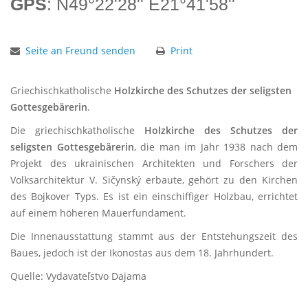
GPS
: N49°22'28'' E21°41'58''
Seite an Freund senden
Print
Griechischkatholische
Holzkirche des Schutzes der seligsten
Gottesgebärerin
.
Die griechischkatholische
Holzkirche des Schutzes der
seligsten Gottesgebärerin
, die man im Jahr 1938 nach dem
Projekt des ukrainischen Architekten und Forschers der
Volksarchitektur V. Sičynský erbaute, gehört zu den Kirchen
des Bojkover Typs. Es ist ein einschiffiger Holzbau, errichtet
auf einem höheren Mauerfundament.
Die Innenausstattung stammt aus der Entstehungszeit des
Baues, jedoch ist der Ikonostas aus dem 18. Jahrhundert.
Quelle: Vydavateľstvo Dajama