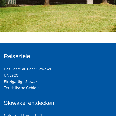
Reiseziele
Das Beste aus der Slowakei
UNESCO
Einzigartige Slowakei
Touristische Gebiete
Slowakei entdecken
Natur und Landschaft