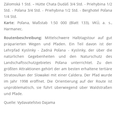
Zálomská 1 Std. – Hütte Chata Dudáš 3/4 Std. - Priehybina 1/2
Std. - Poľana 3/4 Std. - Priehybina 1/2 Std. - Berghotel Poľana
1/4 Std.
Karte:
Poľana, Maßstab 1:50 000 (Blatt 133), VKÚ, a. s.,
Harmanec.
Routenbeschreibung:
Mittelschwere Halbtagstour auf gut
präparierten Wegen und Pfaden. Ein Teil davon ist der
Lehrpfad Kyslinky - Zadná Poľana - Kyslinky, der über die
natürlichen Gegebenheiten und den Naturschutz des
Landschaftsschutzgebietes Poľana unterrichtet. Zu den
größten Attraktionen gehört der am besten erhaltene tertiäre
Stratovulkan der Slowakei mit einer Caldera. Der Pfad wurde
im Jahr 1998 eröffnet. Die Orientierung auf der Route ist
unproblematisch, sie führt überwiegend über Waldstraßen
und Pfade.
Quelle: Vydavateľstvo Dajama