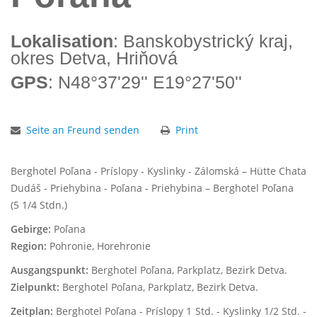
Lokalisation
: Banskobystrický kraj,
okres Detva, Hriňová
GPS
: N48°37'29'' E19°27'50''
Seite an Freund senden
Print
Berghotel Poľana - Príslopy - Kyslinky - Zálomská – Hütte Chata
Dudáš - Priehybina - Poľana - Priehybina – Berghotel Poľana
(5 1/4 Stdn.)
Gebirge:
Poľana
Region:
Pohronie, Horehronie
Ausgangspunkt:
Berghotel Poľana, Parkplatz, Bezirk Detva.
Zielpunkt:
Berghotel Poľana, Parkplatz, Bezirk Detva.
Zeitplan:
Berghotel Poľana - Príslopy 1 Std. - Kyslinky 1/2 Std. -