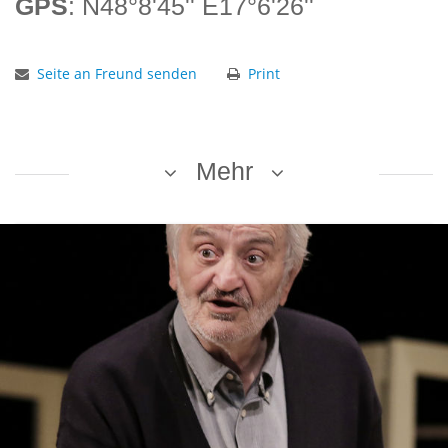
GPS
: N48°8'45'' E17°6'26''
Seite an Freund senden
Print
Mehr