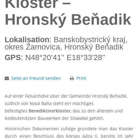
Kloster –
Hronský Beňadik
Lokalisation
: Banskobystrický kraj,
okres Žarnovica, Hronský Beňadik
GPS
: N48°20'41'' E18°33'28''
Seite an Freund senden
Print
Auf einer Felsanhöhe über der Gemeinde Hronský Beňadik,
südlich von Nová Baňa steht ein mächtiges
befestigtes
Benediktinerkloster
, das zu den ältesten und
bedeutendsten Bauwerken der Slowakei gehört.
Historischen Dokumenten zufolge gründete man das Kloster
durch einen Beschluss des Königs Géza II. bereits im Jahr