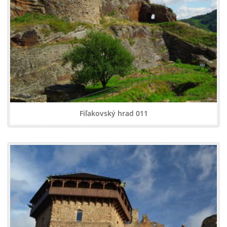
Fiľakovský hrad 011