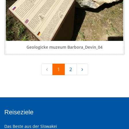
Geologicke muzeum Barbora_Devin_04
1
2
Reiseziele
Das Beste aus der Slowakei