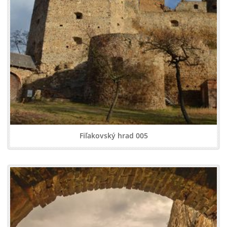
Fiľakovský hrad 005