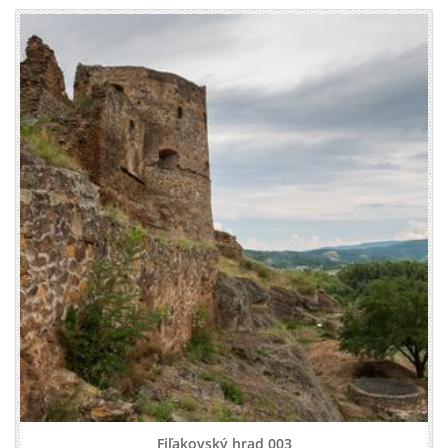
Fiľakovský hrad 003