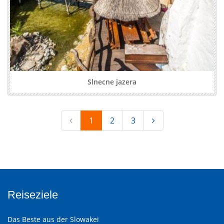
Slnecne jazera
1
2
3
Reiseziele
Das Beste aus der Slowakei