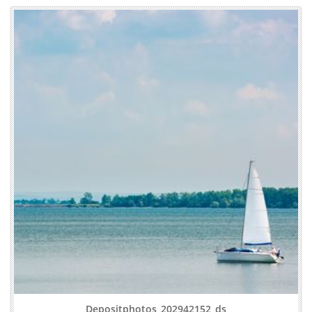
Depositphotos_202942152_ds