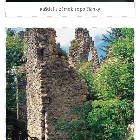
Kaštieľ a zámok Topoľčianky