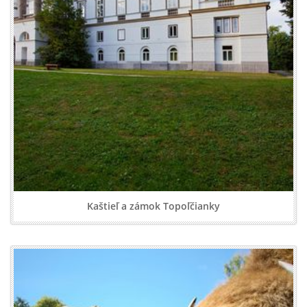
Kaštieľ a zámok Topoľčianky