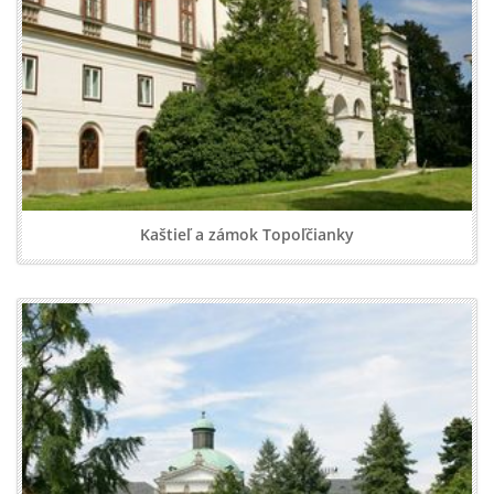
Kaštieľ a zámok Topoľčianky