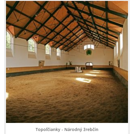
Topoľčianky - Národný žrebčín