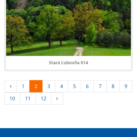
Stará Ľubovňa 014
1
2
3
4
5
6
7
8
9
10
11
12