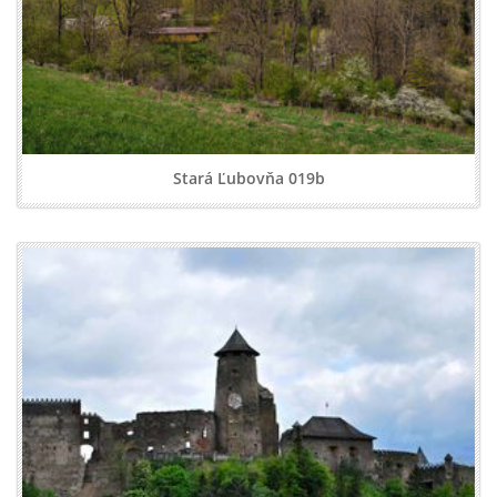
Stará Ľubovňa 019b