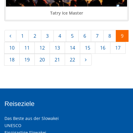
Tatry Ice Master
1
2
3
4
5
6
7
8
9
10
11
12
13
14
15
16
17
18
19
20
21
22
Reiseziele
Das Beste aus der Slowakei
UNESCO
Einzigartige Slowakei