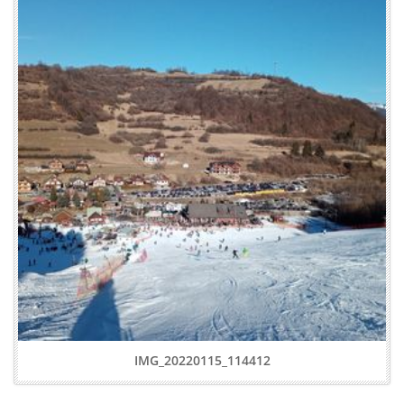
IMG_20220115_114412