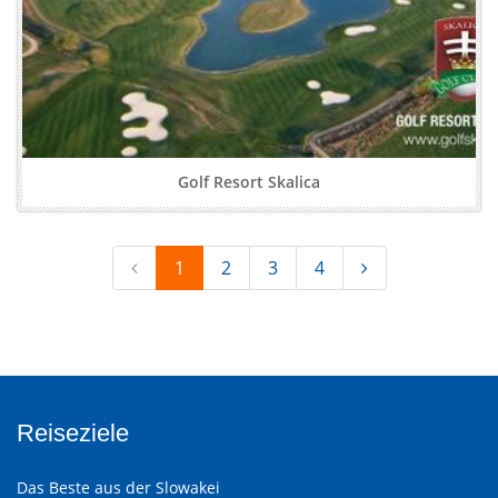
Golf Resort Skalica
1
2
3
4
Reiseziele
Das Beste aus der Slowakei