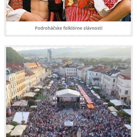
Podroháčske folklórne slávnosti