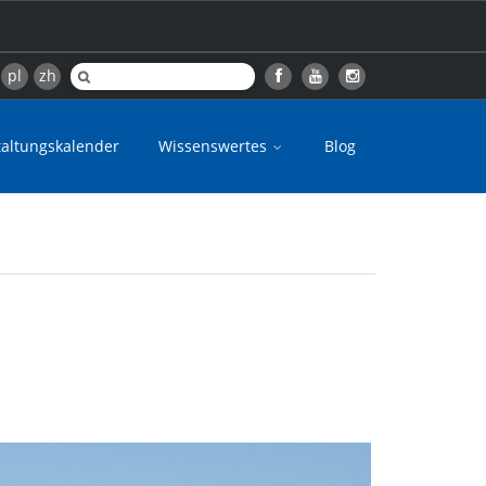
pl
zh
taltungskalender
Wissenswertes
Blog