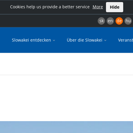
Cookies help us provide a better service
More
Hide
sk
en
de
hu
Slowakei entdecken
Über die Slowakei
Verans