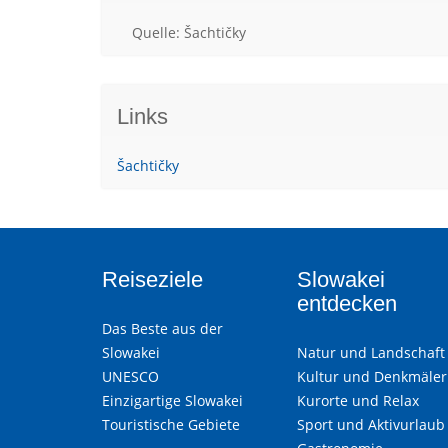
Quelle: Šachtičky
Links
Šachtičky
Reiseziele
Slowakei
entdecken
Das Beste aus der
Slowakei
Natur und Landschaft
UNESCO
Kultur und Denkmäler
Einzigartige Slowakei
Kurorte und Relax
Touristische Gebiete
Sport und Aktivurlaub