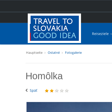
Reiseziele
Hauptseite
Ostatné
Fotogalerie
Homôlka
Späť