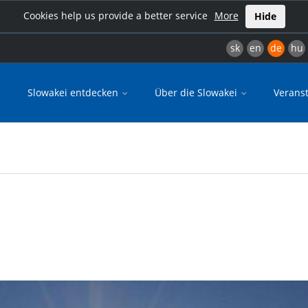
Cookies help us provide a better service
More
Hide
sk
en
de
hu
Slowakei entdecken
Über die Slowakei
Verans