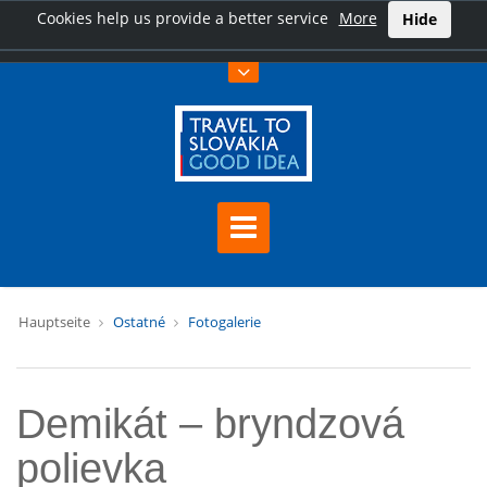
Cookies help us provide a better service
More
Hide
Hauptseite
Ostatné
Fotogalerie
Demikát – bryndzová
polievka