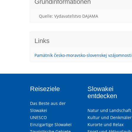
Grundinformationen
Quelle: Vydavateľstvo DAJAMA
Links
Pamätník česko-moravsko-slovenskej vzájomnosti 
Reiseziele
Slowakei
entdecken
Das Beste aus der
Slowakei
Natur und Landschaft
UNESCO
Kultur und Denkmäler
Einzigartige Slowakei
Kurorte und Relax
Touristische Gebiete
Sport und Aktivurlaub