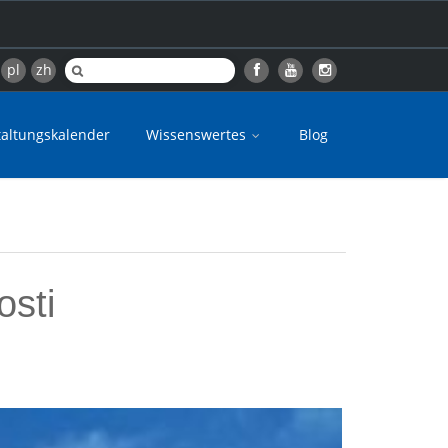
pl
zh
taltungskalender
Wissenswertes
Blog
sti