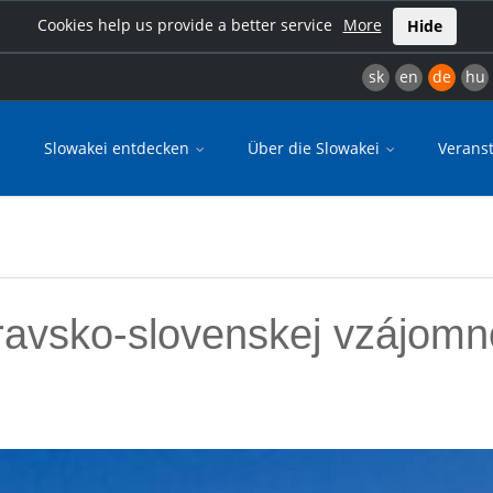
Cookies help us provide a better service
More
Hide
sk
en
de
hu
Slowakei entdecken
Über die Slowakei
Verans
avsko-slovenskej vzájomno