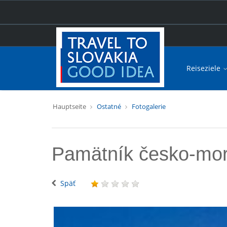
Reiseziele
Hauptseite
Ostatné
Fotogalerie
Pamätník česko-mor
Späť