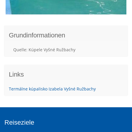
Grundinformationen
Quelle: Kúpele Vyšné Ružbachy
Links
Termálne kúpalisko Izabela Vyšné Ružbachy
Reiseziele