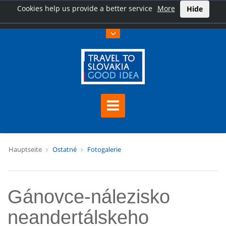
Cookies help us provide a better service
More
Hide
Hauptseite
Ostatné
Fotogalerie
Gánovce-nálezisko
neandertálskeho