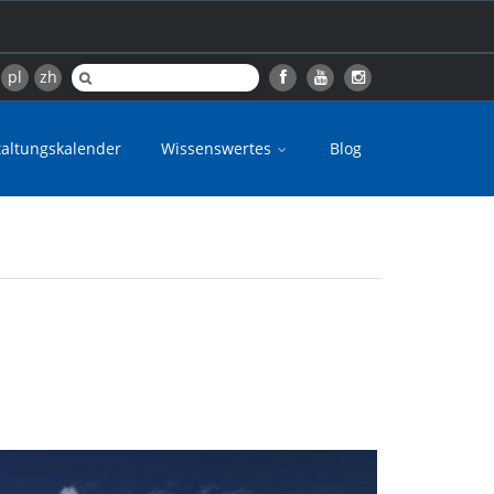
pl
zh
taltungskalender
Wissenswertes
Blog