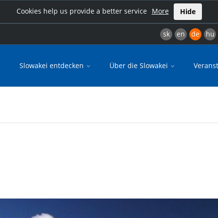
Cookies help us provide a better service
More
Hide
sk
en
de
hu
Slowakei entdecken
Über die Slowakei
Verans