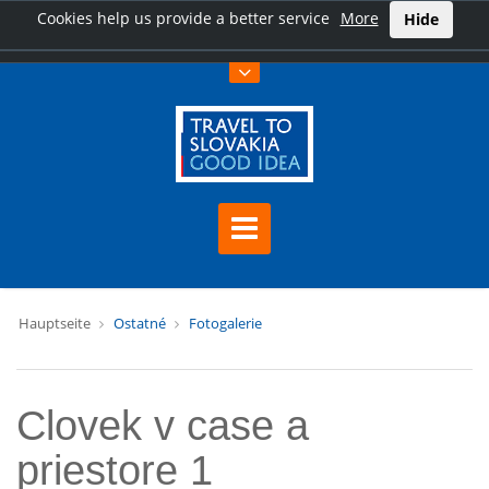
Cookies help us provide a better service
More
Hide
Hauptseite
Ostatné
Fotogalerie
Clovek v case a
priestore 1