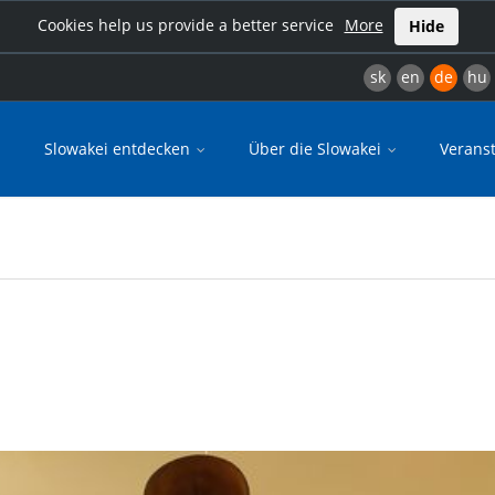
Cookies help us provide a better service
More
Hide
sk
en
de
hu
Slowakei entdecken
Über die Slowakei
Verans