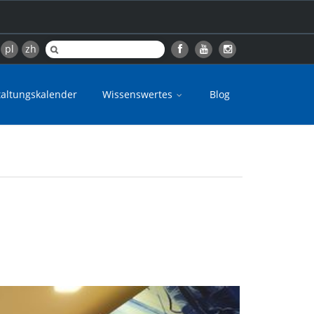
pl
zh
taltungskalender
Wissenswertes
Blog