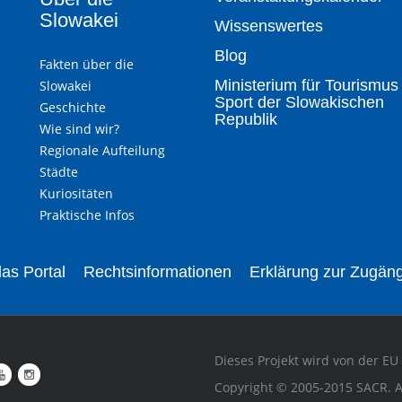
Slowakei
Wissenswertes
Blog
Fakten über die
Ministerium für Tourismus
Slowakei
Sport der Slowakischen
Geschichte
Republik
Wie sind wir?
Regionale Aufteilung
Städte
Kuriositäten
Praktische Infos
as Portal
Rechtsinformationen
Erklärung zur Zugäng
Dieses Projekt wird von der EU 
Copyright © 2005-2015 SACR. A