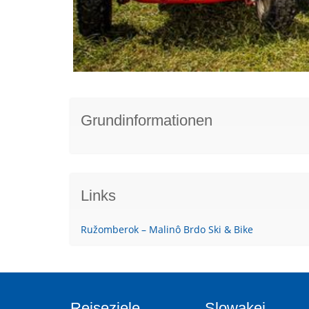
Grundinformationen
Links
Ružomberok – Malinô Brdo Ski & Bike
Reiseziele
Slowakei