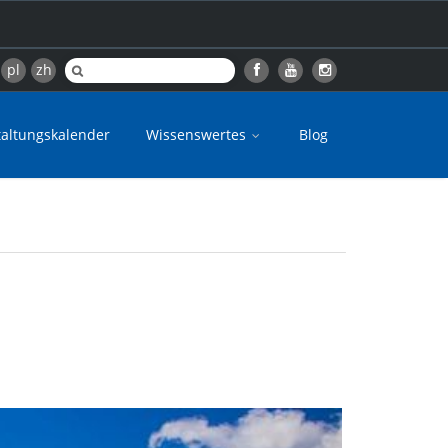
pl
zh
taltungskalender
Wissenswertes
Blog