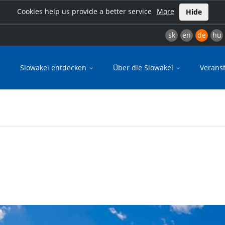
Cookies help us provide a better service
More
Hide
sk
en
de
hu
Slowakei entdecken
Über die Slowakei
Verans