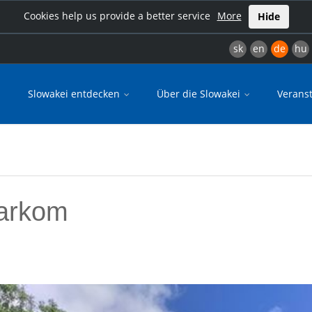
Cookies help us provide a better service
More
Hide
sk
en
de
hu
Slowakei entdecken
Über die Slowakei
Verans
arkom