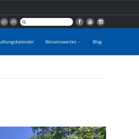
pl
zh
taltungskalender
Wissenswertes
Blog