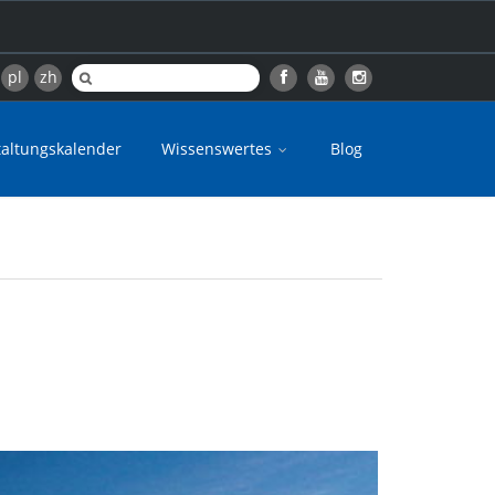
pl
zh
taltungskalender
Wissenswertes
Blog