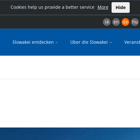
Cookies help us provide a better service
More
Hide
sk
en
de
hu
Slowakei entdecken
Über die Slowakei
Verans