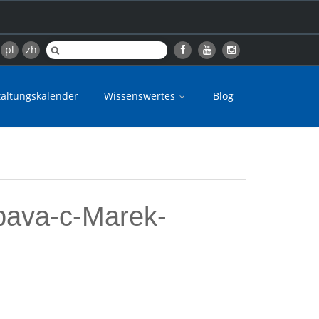
pl
zh
taltungskalender
Wissenswertes
Blog
abava-c-Marek-