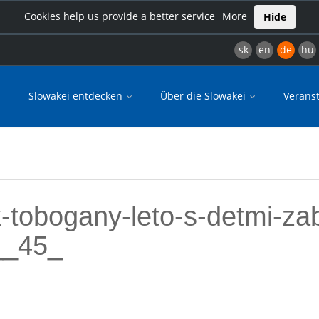
Cookies help us provide a better service
More
Hide
sk
en
de
hu
Slowakei entdecken
Über die Slowakei
Verans
k-tobogany-leto-s-detmi-z
__45_