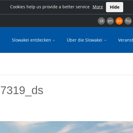
Cookies help us provide a better service
More
Hide
sk
en
de
hu
Slowakei entdecken
Über die Slowakei
Verans
07319_ds