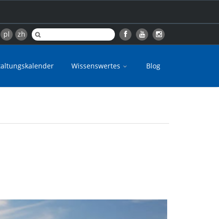
pl
zh
taltungskalender
Wissenswertes
Blog