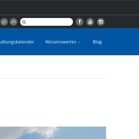
pl
zh
taltungskalender
Wissenswertes
Blog