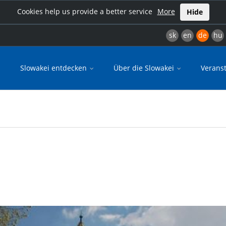
Cookies help us provide a better service
More
Hide
sk
en
de
hu
Slowakei entdecken
Über die Slowakei
Verans