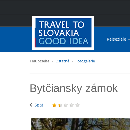
Reiseziele
Hauptseite
Ostatné
Fotogalerie
Bytčiansky zámok
Späť