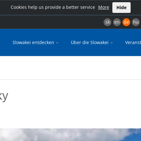
Cookies help us provide a better service
More
Hide
sk
en
de
hu
Slowakei entdecken
Über die Slowakei
Verans
ky