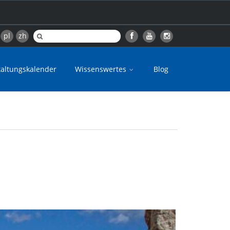
pl
zh
taltungskalender
Wissenswertes
Blog