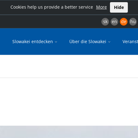
Cookies help us provide a better service
More
Hide
sk
en
de
hu
Slowakei entdecken
Über die Slowakei
Verans