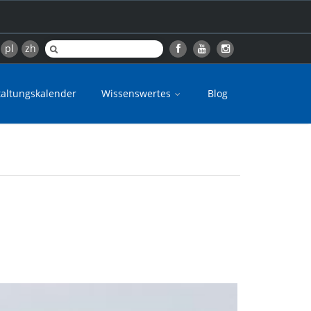
pl
zh
taltungskalender
Wissenswertes
Blog