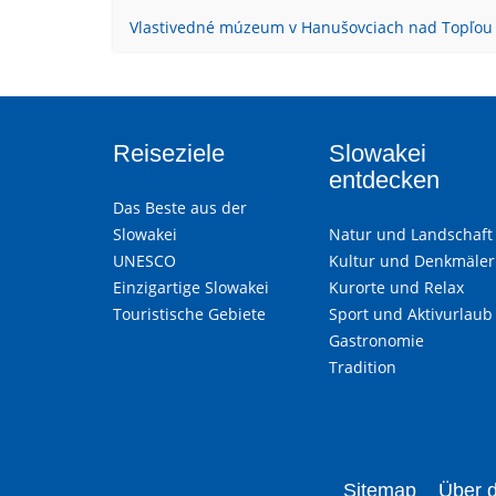
Vlastivedné múzeum v Hanušovciach nad Topľou
Reiseziele
Slowakei
entdecken
Das Beste aus der
Slowakei
Natur und Landschaft
UNESCO
Kultur und Denkmäler
Einzigartige Slowakei
Kurorte und Relax
Touristische Gebiete
Sport und Aktivurlaub
Gastronomie
Tradition
Sitemap
Über d