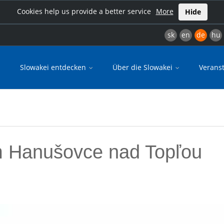
Cookies help us provide a better service
More
Hide
sk
en
de
hu
Slowakei entdecken
Über die Slowakei
Verans
m Hanušovce nad Topľou