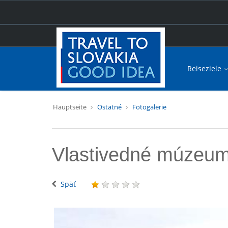
Reiseziele
Hauptseite
Ostatné
Fotogalerie
Vlastivedné múzeu
Späť