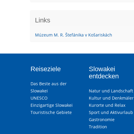
Links
Múzeum M. R. Štefánika v Košariskách
Reiseziele
Slowakei
entdecken
Das Beste aus der
Slowakei
Natur und Landschaft
UNESCO
Kultur und Denkmäler
Einzigartige Slowakei
Kurorte und Relax
Touristische Gebiete
Sport und Aktivurlaub
Gastronomie
Tradition