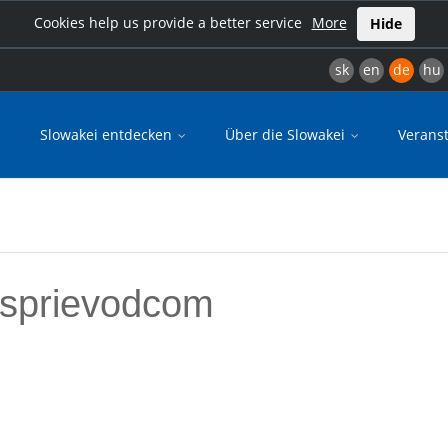
Cookies help us provide a better service
More
Hide
sk
en
de
hu
Slowakei entdecken
Über die Slowakei
Verans
 sprievodcom