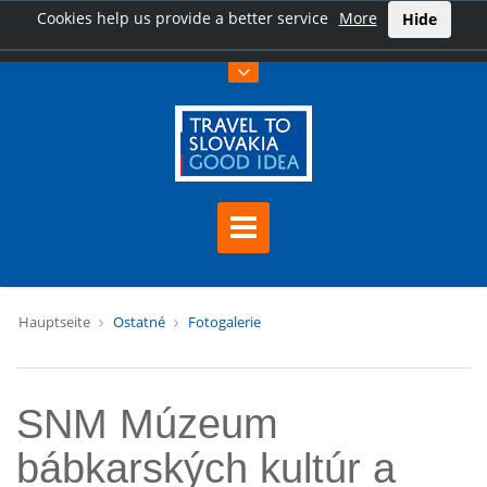
Cookies help us provide a better service
More
Hide
Hauptseite
Ostatné
Fotogalerie
SNM Múzeum
bábkarských kultúr a