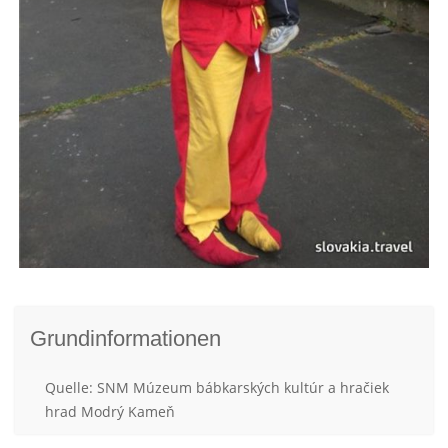
Grundinformationen
Quelle: SNM Múzeum bábkarských kultúr a hračiek
hrad Modrý Kameň