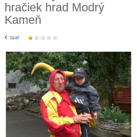
hračiek hrad Modrý
Kameň
Späť