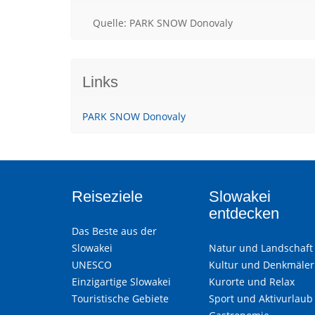
Quelle: PARK SNOW Donovaly
Links
PARK SNOW Donovaly
Reiseziele
Slowakei
entdecken
Das Beste aus der
Slowakei
Natur und Landschaft
UNESCO
Kultur und Denkmäler
Einzigartige Slowakei
Kurorte und Relax
Touristische Gebiete
Sport und Aktivurlaub