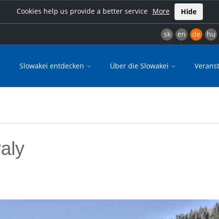
Cookies help us provide a better service
More
Hide
sk
en
de
hu
Slowakei entdecken
Über die Slowakei
Verans
aly