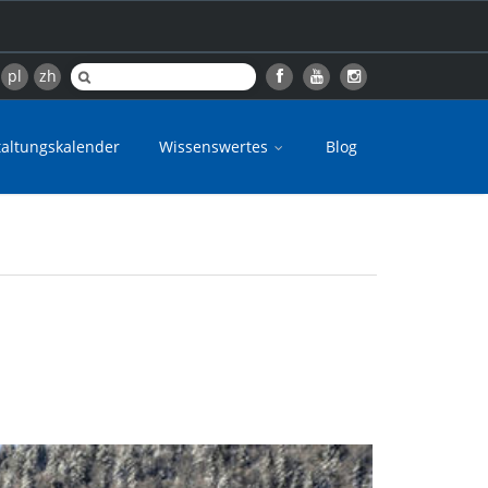
pl
zh
taltungskalender
Wissenswertes
Blog