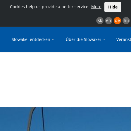
Cookies help us provide a better service
More
Hide
sk
en
de
hu
Slowakei entdecken
Über die Slowakei
Verans