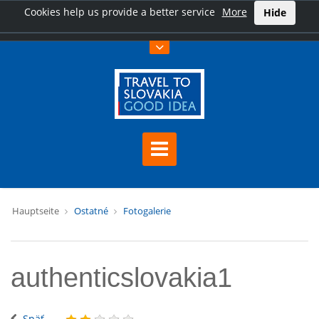
Cookies help us provide a better service
More
Hide
Hauptseite
Ostatné
Fotogalerie
authenticslovakia1
Späť