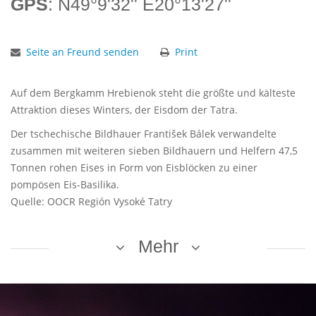
GPS
: N49°9'32'' E20°13'27''
Seite an Freund senden
Print
Auf dem Bergkamm Hrebienok steht die größte und kälteste
Attraktion dieses Winters, der Eisdom der Tatra.
Der tschechische Bildhauer František Bálek verwandelte
zusammen mit weiteren sieben Bildhauern und Helfern 47,5
Tonnen rohen Eises in Form von Eisblöcken zu einer
pompösen Eis-Basilika.
Quelle: OOCR Región Vysoké Tatry
Mehr