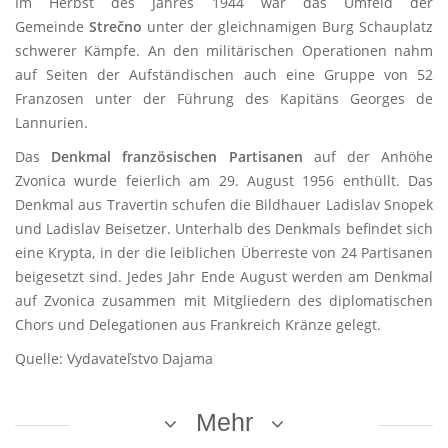
Im Herbst des Jahres 1944 war das Umfeld der
Gemeinde
Strečno
unter der gleichnamigen Burg Schauplatz
schwerer Kämpfe. An den militärischen Operationen nahm
auf Seiten der Aufständischen auch eine Gruppe von 52
Franzosen unter der Führung des Kapitäns Georges de
Lannurien.
Das
Denkmal französischen Partisanen
auf der Anhöhe
Zvonica wurde feierlich am 29. August 1956 enthüllt. Das
Denkmal aus Travertin schufen die Bildhauer Ladislav Snopek
und Ladislav Beisetzer. Unterhalb des Denkmals befindet sich
eine Krypta, in der die leiblichen Überreste von 24 Partisanen
beigesetzt sind. Jedes Jahr Ende August werden am Denkmal
auf Zvonica zusammen mit Mitgliedern des diplomatischen
Chors und Delegationen aus Frankreich Kränze gelegt.
Quelle: Vydavateľstvo Dajama
Mehr