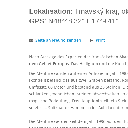
Lokalisation
: Trnavský kraj, o
GPS
: N48°48'32'' E17°9'41''
Seite an Freund senden
Print
Nach Aussage des Experten der französischen Akad
dem Gebiet Europas
. Das Heiligtum und die Kultob
Die Menhire wurden auf einer Anhöhe im Jahr 1988 
(Rondell) befand, das aus zwei Gräben bestand. Ro
umfasste 60 Meter und bestand aus 25 Steinen. Die
schlanken „männlichen“ Steinen abwechselten. In d
magische Bedeutung. Das Hauptidol stellt ein Stei
verziert – Spitzhacke, Hammer oder Axt, darunter in
Die Menhire werden seit dem Jahr 1996 auf dem H