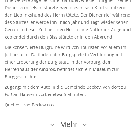
Eine weitere Sage berichtet darüber, wie der Burgherr seinen
Diener vom Felsen stürzte, weil dieser, sein Kind schützend,
den Lieblingshund des Herrn tötete. Der Diener rief während
des Sturzes, er werde ihn
„nach Jahr und Tag“
wieder sehen.
Genau in dieser Zeit biss den Herrn eine Natter ins Auge und
geblendet durch den Biss stürzte er in den Abgrund.
Die konservierte Burgruine wird von Touristen vor allem im
Juli besucht. Da finden hier
Burgspiele
in Verbindung mit
einer Eroberung der Burg statt. In der Vorburg, dem
Herrenhaus der Ambros
, befindet sich ein
Museum
zur
Burggeschichte.
Zugang:
mit dem Auto in die Gemeinde Beckov, von dort zu
Fuß an Häusern vorbei etwa 5 Minuten.
Quelle: Hrad Beckov n.o.
Mehr