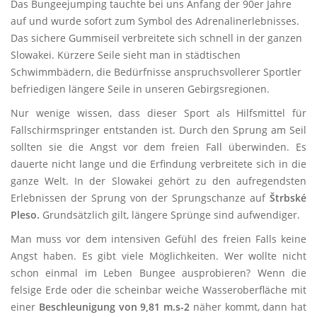
Das Bungeejumping tauchte bei uns Anfang der 90er Jahre
auf und wurde sofort zum Symbol des Adrenalinerlebnisses.
Das sichere Gummiseil verbreitete sich schnell in der ganzen
Slowakei. Kürzere Seile sieht man in städtischen
Schwimmbädern, die Bedürfnisse anspruchsvollerer Sportler
befriedigen längere Seile in unseren Gebirgsregionen.
Nur wenige wissen, dass dieser Sport als Hilfsmittel für
Fallschirmspringer entstanden ist. Durch den Sprung am Seil
sollten sie die Angst vor dem freien Fall überwinden. Es
dauerte nicht lange und die Erfindung verbreitete sich in die
ganze Welt. In der Slowakei gehört zu den aufregendsten
Erlebnissen der Sprung von der Sprungschanze auf
Štrbské
Pleso.
Grundsätzlich gilt, längere Sprünge sind aufwendiger.
Man muss vor dem intensiven Gefühl des freien Falls keine
Angst haben. Es gibt viele Möglichkeiten. Wer wollte nicht
schon einmal im Leben Bungee ausprobieren? Wenn die
felsige Erde oder die scheinbar weiche Wasseroberfläche mit
einer
Beschleunigung von 9,81 m.s-2
näher kommt, dann hat