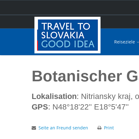
Reiseziele
Hauptseite
Botanischer Garten Nitra
Botanischer G
Lokalisation
: Nitriansky kraj, 
GPS
: N48°18'22'' E18°5'47''
Seite an Freund senden
Print