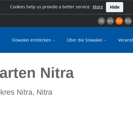
Cookies help us provide a better service
More
Hide
sk
en
de
hu
Slowakei entdecken
Über die Slowakei
Verans
arten Nitra
okres Nitra, Nitra