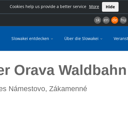
Cookies help us provide a better service
More
Hide
sk
en
de
hu
Slowakei entdecken
Über die Slowakei
Verans
er Orava Waldbahn
okres Námestovo, Zákamenné