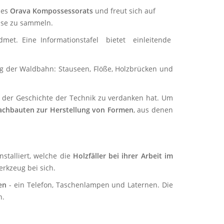
des
Orava Kompossessorats
und freut sich auf
sse zu sammeln.
met. Eine Informationstafel bietet einleitende
ng der Waldbahn: Stauseen, Flöße, Holzbrücken und
n der Geschichte der Technik zu verdanken hat. Um
achbauten zur Herstellung von Formen
, aus denen
installiert, welche die
Holzfäller bei ihrer Arbeit im
erkzeug bei sich.
en
- ein Telefon, Taschenlampen und Laternen. Die
n.