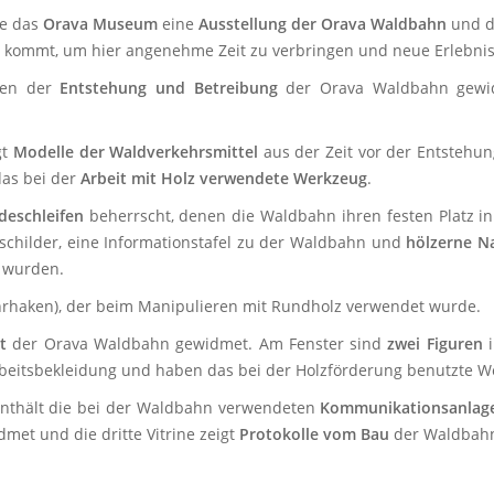
te das
Orava Museum
eine
Ausstellung der
Orava Waldbahn
und 
n kommt, um hier angenehme Zeit zu verbringen und neue Erlebni
den der
Entstehung und Betreibung
der Orava Waldbahn gewid
gt
Modelle der Waldverkehrsmittel
aus der Zeit vor der Entstehu
das bei der
Arbeit mit Holz verwendete Werkzeug
.
deschleifen
beherrscht, denen die Waldbahn ihren festen Platz i
schilder, eine Informationstafel zu der Waldbahn und
hölzerne N
 wurden.
hrhaken), der beim Manipulieren mit Rundholz verwendet wurde.
t
der Orava Waldbahn gewidmet. Am Fenster sind
zwei Figuren
 Arbeitsbekleidung und haben das bei der Holzförderung benutzte W
e enthält die bei der Waldbahn verwendeten
Kommunikationsanlag
met und die dritte Vitrine zeigt
Protokolle vom Bau
der Waldbah