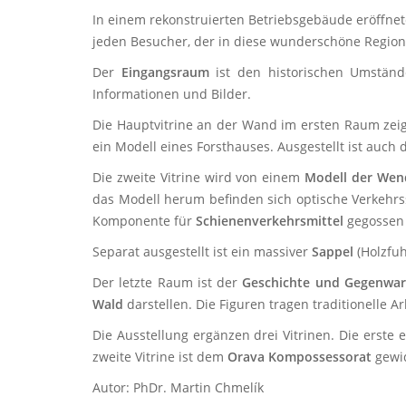
In einem rekonstruierten Betriebsgebäude eröffne
jeden Besucher, der in diese wunderschöne Regio
Der
Eingangsraum
ist den historischen Umstän
Informationen und Bilder.
Die Hauptvitrine an der Wand im ersten Raum zei
ein Modell eines Forsthauses. Ausgestellt ist auch 
Die zweite Vitrine wird von einem
Modell der Wen
das Modell herum befinden sich optische Verkehrs
Komponente für
Schienenverkehrsmittel
gegossen
Separat ausgestellt ist ein massiver
Sappel
(Holzfu
Der letzte Raum ist der
Geschichte und Gegenwar
Wald
darstellen. Die Figuren tragen traditionelle
Die Ausstellung ergänzen drei Vitrinen. Die erst
zweite Vitrine ist dem
Orava Kompossessorat
gewid
Autor: PhDr. Martin Chmelík