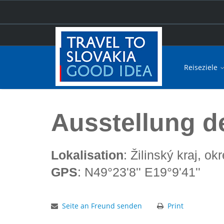
Reiseziele
Hauptseite
Ausstellung der Orava Waldbahn
Ausstellung d
Lokalisation
: Žilinský kraj, 
GPS
: N49°23'8'' E19°9'41''
Seite an Freund senden
Print