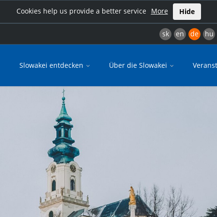
Cookies help us provide a better service
More
Hide
sk
en
de
hu
Slowakei entdecken
Über die Slowakei
Verans