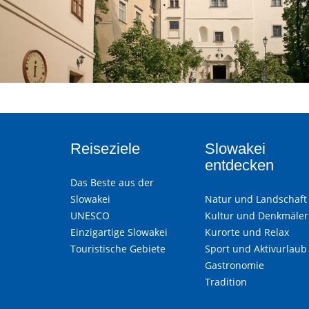
Reiseziele
Slowakei
entdecken
Das Beste aus der
Slowakei
Natur und Landschaft
UNESCO
Kultur und Denkmäler
Einzigartige Slowakei
Kurorte und Relax
Touristische Gebiete
Sport und Aktivurlaub
Gastronomie
Tradition