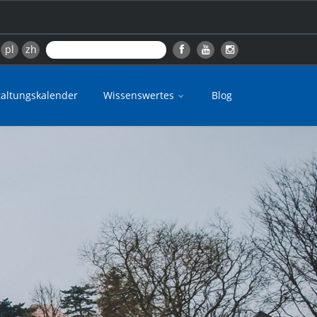
pl
zh
taltungskalender
Wissenswertes
Blog