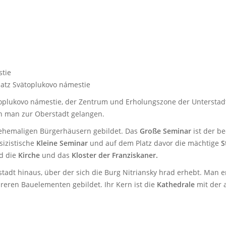
stie
Platz Svätoplukovo námestie
oplukovo námestie, der Zentrum und Erholungszone der Unterstadt
nn man zur Oberstadt gelangen.
 ehemaligen Bürgerhäusern gebildet. Das
Große Seminar
ist der b
sizistische
Kleine Seminar
und auf dem Platz davor die mächtige
S
d die
Kirche
und das
Kloster der Franziskaner.
adt hinaus, über der sich die Burg Nitriansky hrad erhebt. Man err
reren Bauelementen gebildet. Ihr Kern ist die
Kathedrale
mit der