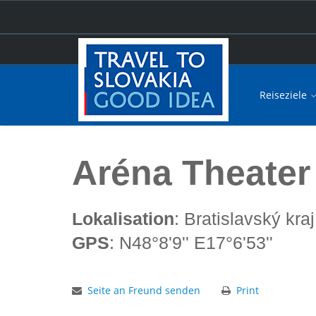
Reiseziele
Hauptseite
Aréna Theater (Divadlo Aréna)
Aréna Theater
Lokalisation
: Bratislavský kraj
GPS
: N48°8'9'' E17°6'53''
Seite an Freund senden
Print