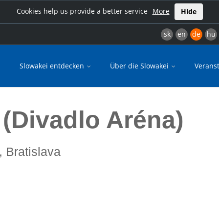
Cookies help us provide a better service
More
Hide
sk
en
de
hu
Slowakei entdecken
Über die Slowakei
Verans
 (Divadlo Aréna)
, Bratislava