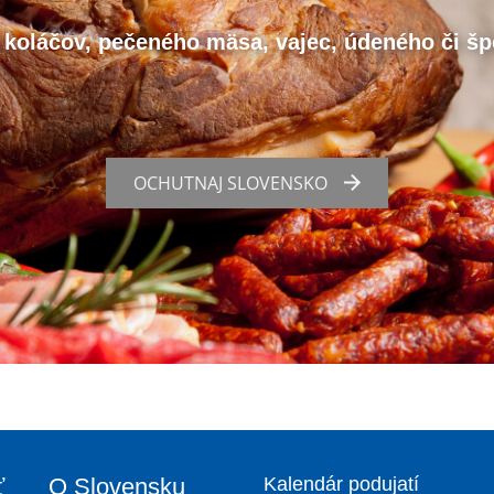
 koláčov, pečeného mäsa, vajec, údeného či šp
OCHUTNAJ SLOVENSKO
ť
O Slovensku
Kalendár podujatí