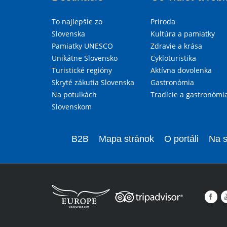
To najlepšie zo
Príroda
Slovenska
Kultúra a pamiatky
Pamiatky UNESCO
Zdravie a krása
Unikátne Slovensko
Cykloturistika
Turistické regióny
Aktívna dovolenka
Skryté zákutia Slovenska
Gastronómia
Na potulkách
Tradície a gastronómi
Slovenskom
B2B
Mapa stránok
O portáli
Na s