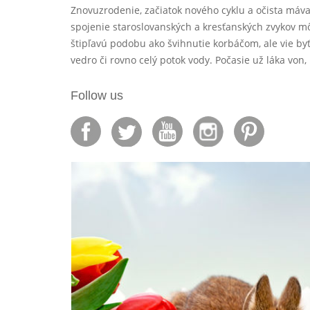
Znovuzrodenie, začiatok nového cyklu a očista máv
spojenie staroslovanských a kresťanských zvykov m
štipľavú podobu ako švihnutie korbáčom, ale vie byť
vedro či rovno celý potok vody. Počasie už láka von
Follow us