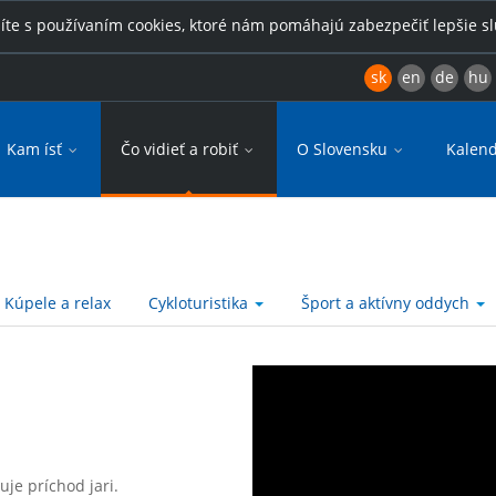
íte s používaním cookies, ktoré nám pomáhajú zabezpečiť lepšie s
sk
en
de
hu
Kam ísť
Čo vidieť a robiť
O Slovensku
Kalend
Kúpele a relax
Cykloturistika
Šport a aktívny oddych
je príchod jari.