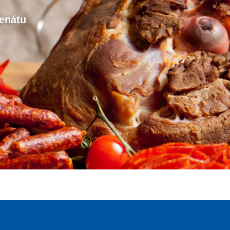
enátu