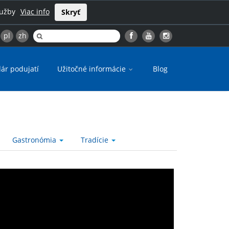
lužby
Viac info
Skryť
pl
zh
ár podujatí
Užitočné informácie
Blog
Gastronómia
Tradície