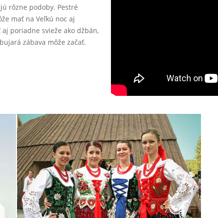
ajú rôzne podoby. Pestré
ôže mať na Veľkú noc aj
 aj poriadne svieže ako džbán,
, bujará zábava môže začať.