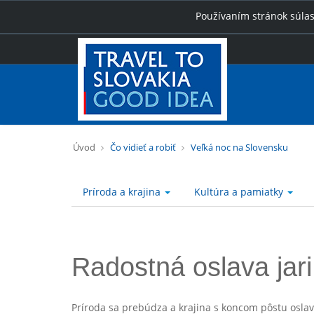
Používaním stránok súlas
Úvod
Čo vidieť a robiť
Veľká noc na Slovensku
Príroda a krajina
Kultúra a pamiatky
Radostná oslava jari
Príroda sa prebúdza a krajina s koncom pôstu oslavu