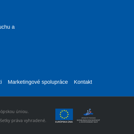
uchu a
i
Marketingové spolupráce
Kontakt
rópskou úniou.
šetky práva vyhradené.