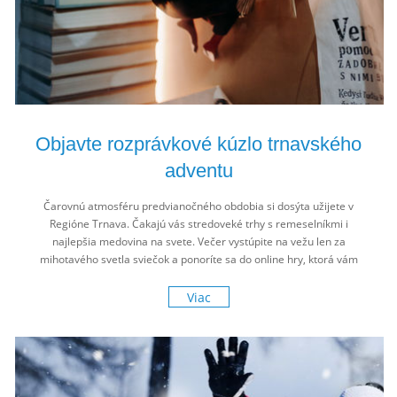
Objavte rozprávkové kúzlo trnavského
adventu
Čarovnú atmosféru predvianočného obdobia si dosýta užijete v
Regióne Trnava. Čakajú vás stredoveké trhy s remeselníkmi i
najlepšia medovina na svete. Večer vystúpite na vežu len za
mihotavého svetla sviečok a ponoríte sa do online hry, ktorá vám
odhalí tajomný svet škriatkov. A rozhodne nevynechajte medom
rozvoniavajúce zážitky pod zámkom známym z filmových
Viac
rozprávok.