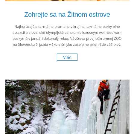
Zohrejte sa na Žitnom ostrove
Najhorúcejšie termálne pramene v krajine, termálne parky plné
atrakcií a slovenské olympijské centrum s luxusným wellness vám
poskytnú v januári dokonalý relax. Návšteva prvej súkromnej ZOO
na Slovensku či jazda v škole šmyku zase plné priehrštie zážitkov.
Spoznajte región, ktorému sa kedysi hovorilo Záhrada víl.
Viac