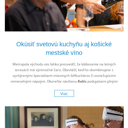
Okúsiť svetovú kuchyňu aj košické
mestské víno
Metropola východu vás ľahko presvedčí, že klábosenie na letných
terasách má výnimočné čaro. Obzvlášť, keď ho skombinujete s
vychýrenými špecialitami miestnych šéfkuchárov či osviežujúcimi
remeselnými nápojmi. Okoreňte návštevu
Košíc
podujatiami plnými
dobrého jedla, pitia, veselej hudby a priateľskej nálady.
Viac