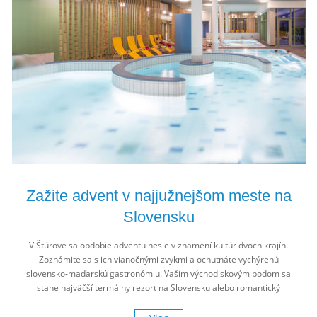
Zažite advent v najjužnejšom meste na
Slovensku
V Štúrove sa obdobie adventu nesie v znamení kultúr dvoch krajín.
Zoznámite sa s ich vianočnými zvykmi a ochutnáte vychýrenú
slovensko-maďarskú gastronómiu. Vaším východiskovým bodom sa
stane najväčší termálny rezort na Slovensku alebo romantický
kaštieľ. Zažite advent v termáloch na juhu Slovenska i výlet za
Dunaj.