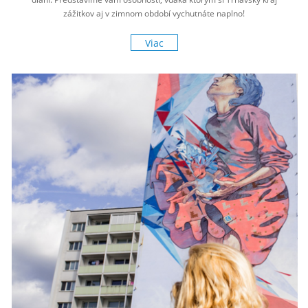
zážitkov aj v zimnom období vychutnáte naplno!
Viac