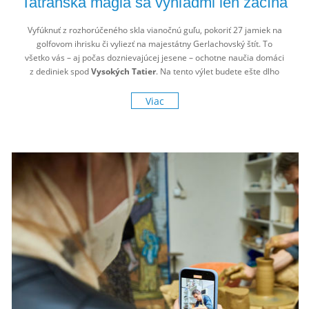
Tatranská mágia sa výhľadmi len začína
Vyfúknuť z rozhorúčeného skla vianočnú guľu, pokoriť 27 jamiek na
golfovom ihrisku či vyliezť na majestátny Gerlachovský štít. To
všetko vás – aj počas doznievajúcej jesene – ochotne naučia domáci
z dediniek spod
Vysokých Tatier
. Na tento výlet budete ešte dlho
spomínať!
Viac