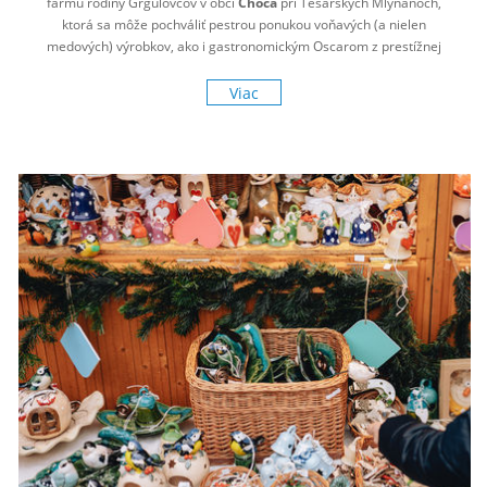
farmu rodiny Grgulovcov v obci
Choča
pri Tesárskych Mlyňanoch,
ktorá sa môže pochváliť pestrou ponukou voňavých (a nielen
medových) výrobkov, ako i gastronomickým Oscarom z prestížnej
celosvetovej súťaže.
Viac