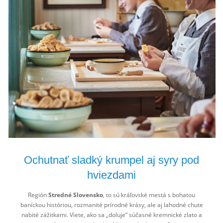
Ochutnať sladký krumpel aj syry pod
hviezdami
Región
Stredné Slovensko
, to sú kráľovské mestá s bohatou
baníckou históriou, rozmanité prírodné krásy, ale aj lahodné chute
nabité zážitkami. Viete, ako sa „doluje“ súčasné kremnické zlato a