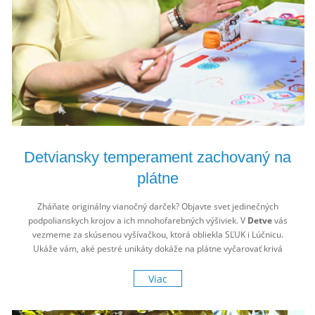
Detviansky temperament zachovaný na
plátne
Zháňate originálny vianočný darček? Objavte svet jedinečných
podpolianskych krojov a ich mnohofarebných výšiviek. V
Detve
vás
vezmeme za skúsenou vyšívačkou, ktorá obliekla SĽUK i Lúčnicu.
Ukáže vám, aké pestré unikáty dokáže na plátne vyčarovať krivá
ihla v zručných prstoch. Možno aj v tých vašich.
Viac