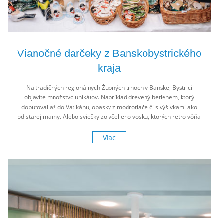
Vianočné darčeky z Banskobystrického
kraja
Na tradičných regionálnych Župných trhoch v Banskej Bystrici
objavíte množstvo unikátov. Napríklad drevený betlehem, ktorý
doputoval až do Vatikánu, opasky z modrotlače či s výšivkami ako
od starej mamy. Alebo sviečky zo včelieho vosku, ktorých retro vôňa
vám pripomenie Vianoce spred desiatok rokov.
Viac