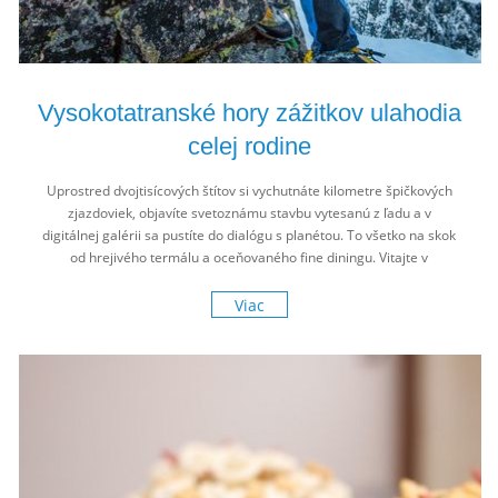
Vysokotatranské hory zážitkov ulahodia
celej rodine
Uprostred dvojtisícových štítov si vychutnáte kilometre špičkových
zjazdoviek, objavíte svetoznámu stavbu vytesanú z ľadu a v
digitálnej galérii sa pustíte do dialógu s planétou. To všetko na skok
od hrejivého termálu a oceňovaného fine diningu. Vitajte v
zasneženej rozprávke Vysokých Tatier!
Viac