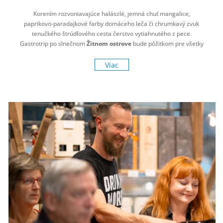
Korením rozvoniavajúce halászlé, jemná chuť mangalice,
paprikovo-paradajkové farby domáceho leča či chrumkavý zvuk
tenučkého štrúdľového cesta čerstvo vytiahnutého z pece.
Gastrotrip po slnečnom
Žitnom ostrove
bude pôžitkom pre všetky
zmysly!
Viac