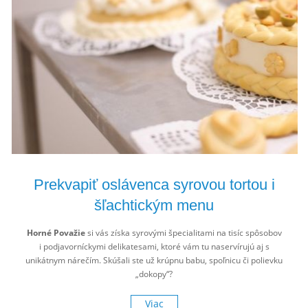
Prekvapiť oslávenca syrovou tortou i
šľachtickým menu
Horné Považie
si vás získa syrovými špecialitami na tisíc spôsobov
i podjavorníckymi delikatesami, ktoré vám tu naservírujú aj s
unikátnym nárečím. Skúšali ste už krúpnu babu, spoľnicu či polievku
„dokopy“?
Viac