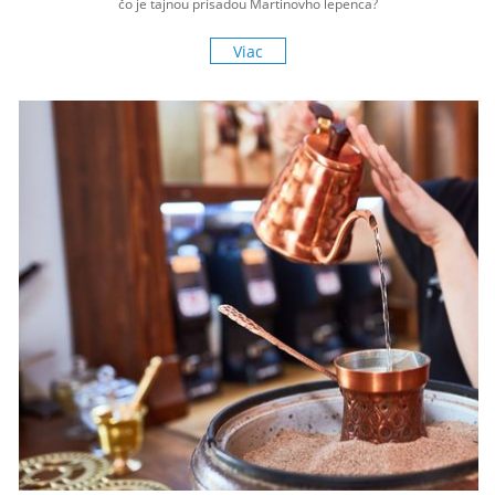
čo je tajnou prísadou Martinovho lepenca?
Viac