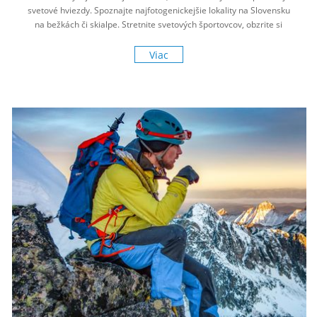
svetové hviezdy. Spoznajte najfotogenickejšie lokality na Slovensku
na bežkách či skialpe. Stretnite svetových športovcov, obzrite si
najväčšie krňačky na svete. A čo takto pokoriť najvyšší cyklobod
strednej Európy? Mimochodom, západ slnka z horských chát je v
Viac
tomto ročnom období naozaj rozprávkový.