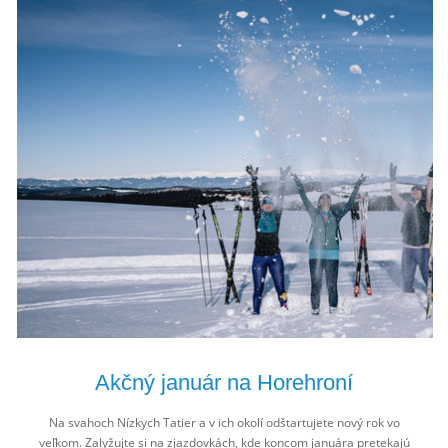
Akčný január na Horehroní
Na svahoch Nízkych Tatier a v ich okolí odštartujete nový rok vo
veľkom. Zalyžujte si na zjazdovkách, kde koncom januára pretekajú