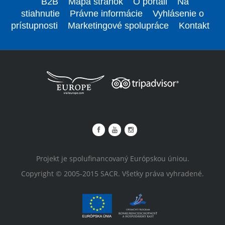
B2B
Mapa stránok
O portáli
Na
stiahnutie
Právne informácie
Vyhlásenie o
prístupnosti
Marketingové spolupráce
Kontakt
Projekt je spolufinancovaný Európskou úniou.
Copyright © 2005-2015 SACR. Všetky práva vyhradené.