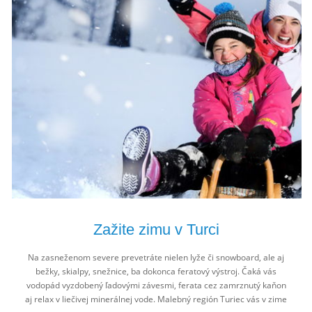
Zažite zimu v Turci
Na zasneženom severe prevetráte nielen lyže či snowboard, ale aj
bežky, skialpy, snežnice, ba dokonca feratový výstroj. Čaká vás
vodopád vyzdobený ľadovými závesmi, ferata cez zamrznutý kaňon
aj relax v liečivej minerálnej vode. Malebný región Turiec vás v zime