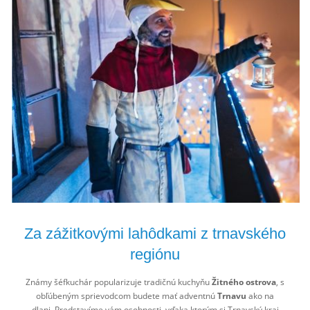
Za zážitkovými lahôdkami z trnavského
regiónu
Známy šéfkuchár popularizuje tradičnú kuchyňu
Žitného ostrova
, s
obľúbeným sprievodcom budete mať adventnú
Trnavu
ako na
dlani. Predstavíme vám osobnosti, vďaka ktorým si Trnavský kraj