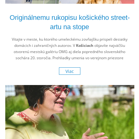
Originálnemu rukopisu košického street-
artu na stope
Vitajte v meste, ku ktorého umeleckému zovňajšku prispeli desiatky
domácich i zahraničných autorov. V
Košiciach
objavíte najväčšiu
otvorenú mestskú galériu OMG aj diela popredného slovenského
sochára 20. storočia. Prehliadky umenia vo verejnom priestore
plynú vlastným tempom, bez sprievodcu a celkom zdarma.
Viac