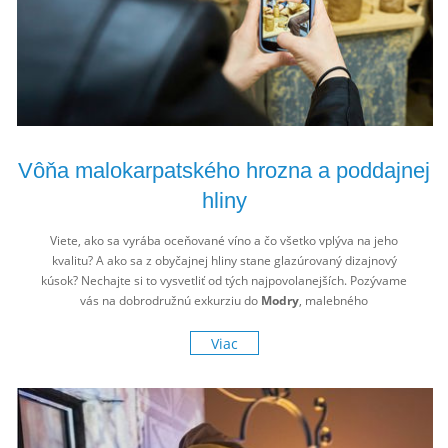
Vôňa malokarpatského hrozna a poddajnej
hliny
Viete, ako sa vyrába oceňované víno a čo všetko vplýva na jeho
kvalitu? A ako sa z obyčajnej hliny stane glazúrovaný dizajnový
kúsok? Nechajte si to vysvetliť od tých najpovolanejších. Pozývame
vás na dobrodružnú exkurziu do
Modry
, malebného
vinohradníckeho mestečka kúsok za Bratislavou.
Viac