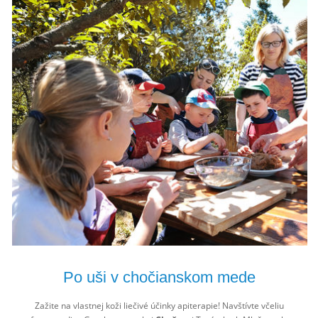
Po uši v chočianskom mede
Zažite na vlastnej koži liečivé účinky apiterapie! Navštívte včeliu