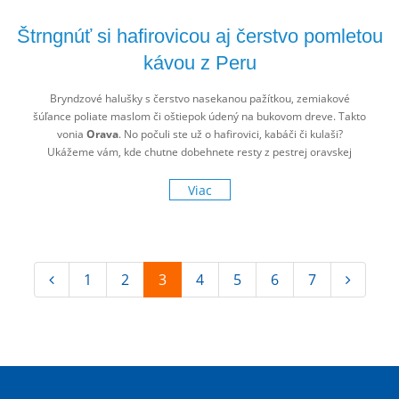
Štrngnúť si hafirovicou aj čerstvo pomletou
kávou z Peru
Bryndzové halušky s čerstvo nasekanou pažítkou, zemiakové
šúľance poliate maslom či oštiepok údený na bukovom dreve. Takto
vonia
Orava
. No počuli ste už o hafirovici, kabáči či kulaši?
Ukážeme vám, kde chutne dobehnete resty z pestrej oravskej
gastroponuky.
Viac
1
2
3
4
5
6
7